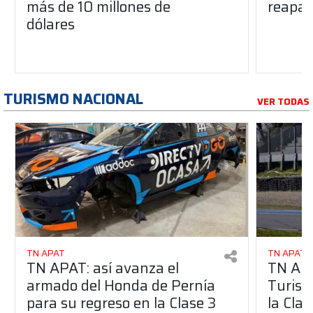
más de 10 millones de
reapar
dólares
TURISMO NACIONAL
VER TODAS
TN APAT
TN APAT
TN APAT: así avanza el
TN APA
armado del Honda de Pernía
Turism
para su regreso en la Clase 3
la Clas