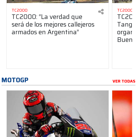
TC2000
TC2000
TC2000: “La verdad que
TC2000
será de los mejores callejeros
Tango 
armados en Argentina”
organiz
Buenos
MOTOGP
VER TODAS