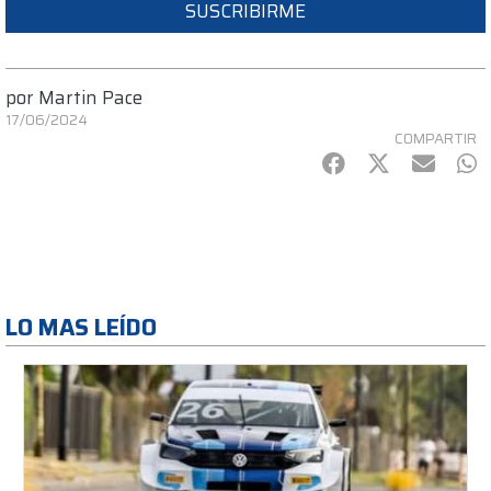
SUSCRIBIRME
por
Martin Pace
17/06/2024
COMPARTIR
Facebook
Twitter
mail
Wh
LO MAS LEÍDO