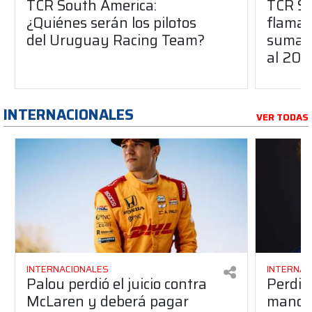
TCR South America:
TCR So
¿Quiénes serán los pilotos
flaman
del Uruguay Racing Team?
suma a
al 20
INTERNACIONALES
VER TODAS
INTERNACIONALES
INTERNAC
Palou perdió el juicio contra
Perdió
McLaren y deberá pagar
manos 