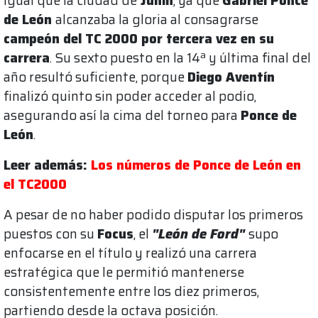
igual que la ciudad de
Junín
, ya que
Gabriel Ponce
de León
alcanzaba la gloria al consagrarse
campeón del TC 2000 por tercera vez en su
carrera
. Su sexto puesto en la 14ª y última final del
año resultó suficiente, porque
Diego Aventín
finalizó quinto sin poder acceder al podio,
asegurando así la cima del torneo para
Ponce de
León
.
Leer además:
Los números de Ponce de León en
el TC2000
A pesar de no haber podido disputar los primeros
puestos con su
Focus
, el
"León de Ford"
supo
enfocarse en el título y realizó una carrera
estratégica que le permitió mantenerse
consistentemente entre los diez primeros,
partiendo desde la octava posición.