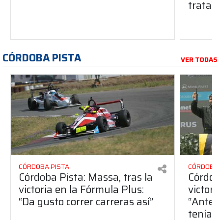
trata?
CÓRDOBA PISTA
VER TODAS
CÓRDOBA PISTA
CÓRDOBA 
Córdoba Pista: Massa, tras la
Córdob
victoria en la Fórmula Plus:
victor
“Da gusto correr carreras así”
“Antes
teníam