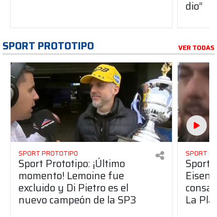
dio”
SPORT PROTOTIPO
VER TODAS
SPORT PROTOTIPO
SPORT P
Sport Prototipo: ¡Último
Sport P
momento! Lemoine fue
Eisenc
excluido y Di Pietro es el
consag
nuevo campeón de la SP3
La Pla