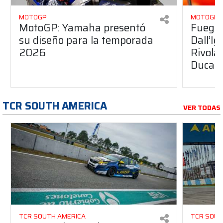
MOTOGP
MOTOGP
MotoGP: Yamaha presentó
Fuego 
su diseño para la temporada
Dall’I
2026
Rivola
Ducati
TCR SOUTH AMERICA
VER TODAS
TCR SOUTH AMERICA
TCR SOUT