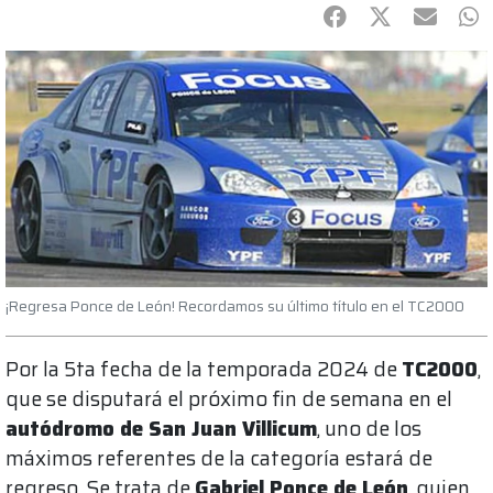
Facebook
Twitter
mail
Wh
¡Regresa Ponce de León! Recordamos su último título en el TC2000
Por la 5ta fecha de la temporada 2024 de
TC2000
,
que se disputará el próximo fin de semana en el
autódromo de San Juan Villicum
, uno de los
máximos referentes de la categoría estará de
regreso. Se trata de
Gabriel Ponce de León
, quien