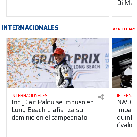
Di Mau
INTERNACIONALES
VER TODAS
INTERNACIONALES
INTERNAC
IndyCar: Palou se impuso en
NASCA
Long Beach y afianza su
impara
dominio en el campeonato
quinta 
óvalo 