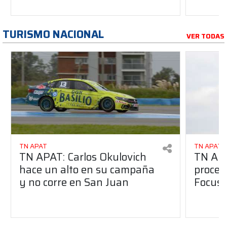
TURISMO NACIONAL
VER TODAS
TN APAT
TN APAT
TN APAT: Carlos Okulovich
TN APA
hace un alto en su campaña
proces
y no corre en San Juan
Focus 