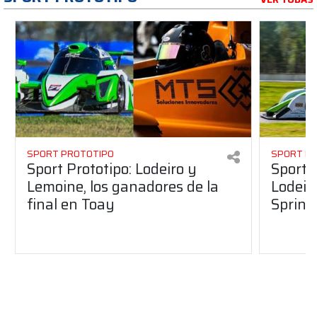
SPORT PROTOTIPO
SPORT P
Sport Prototipo: Lodeiro y
Sport 
Lemoine, los ganadores de la
Lodeir
final en Toay
Sprint