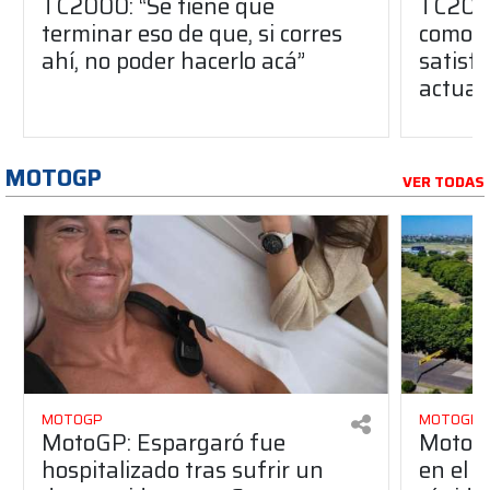
TC2000: “Se tiene que
TC2000
terminar eso de que, si corres
como u
ahí, no poder hacerlo acá”
satisfa
actual
MOTOGP
VER TODAS
MOTOGP
MOTOGP
MotoGP: Espargaró fue
MotoGP
hospitalizado tras sufrir un
en el G