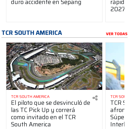
duro accidente en Sepang
rápido
2027
TCR SOUTH AMERICA
VER TODAS
TCR SOUTH AMERICA
TCR SOUT
El piloto que se desvinculó de
TCR So
las TC Pick Up y correrá
afront
como invitado en el TCR
Súper 
South America
Interl