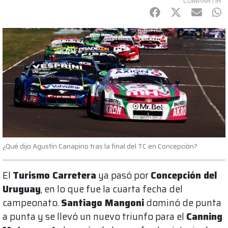
COMPARTIR
Facebook
Twitter
mail
Wh
¿Qué dijo Agustín Canapino tras la final del TC en Concepción?
El
Turismo Carretera
ya pasó por
Concepción del
Uruguay
, en lo que fue la cuarta fecha del
campeonato.
Santiago Mangoni
dominó de punta
a punta y se llevó un nuevo triunfo para el
Canning