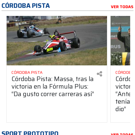
CÓRDOBA PISTA
VER TODAS
CÓRDOBA PISTA
CÓRDOBA 
Córdoba Pista: Massa, tras la
Córdob
victoria en la Fórmula Plus:
victor
“Da gusto correr carreras así”
“Antes
teníam
dio”
SPORT PROTOTIPO
VER TODAS