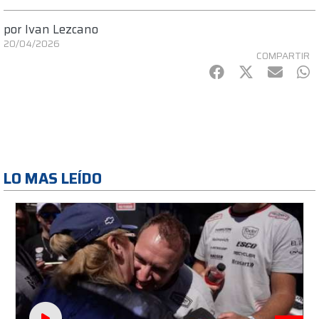
por
Ivan Lezcano
20/04/2026
COMPARTIR
Facebook
Twitter
mail
Wh
LO MAS LEÍDO