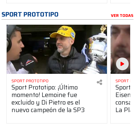
SPORT PROTOTIPO
VER TODAS
SPORT PROTOTIPO
SPORT P
Sport Prototipo: ¡Último
Sport P
momento! Lemoine fue
Eisenc
excluido y Di Pietro es el
consag
nuevo campeón de la SP3
La Pla