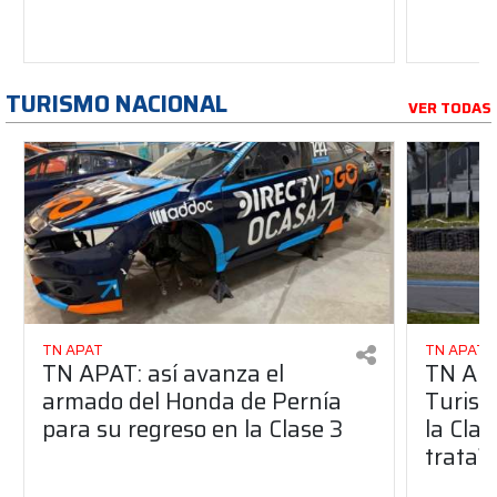
TURISMO NACIONAL
VER TODAS
TN APAT
TN APAT
TN APAT: así avanza el
TN APA
armado del Honda de Pernía
Turism
para su regreso en la Clase 3
la Clas
trata?