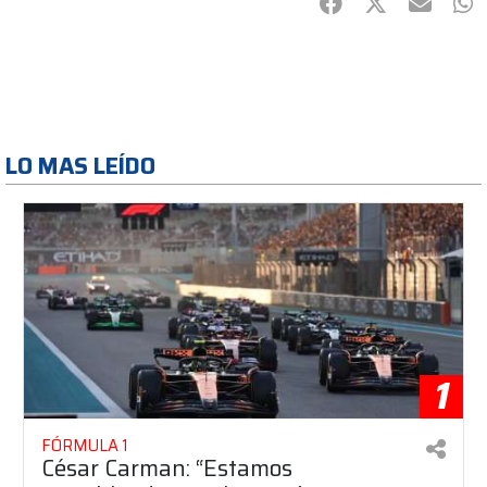
Facebook
Twitter
mail
Wh
LO MAS LEÍDO
1
FÓRMULA 1
César Carman: “Estamos