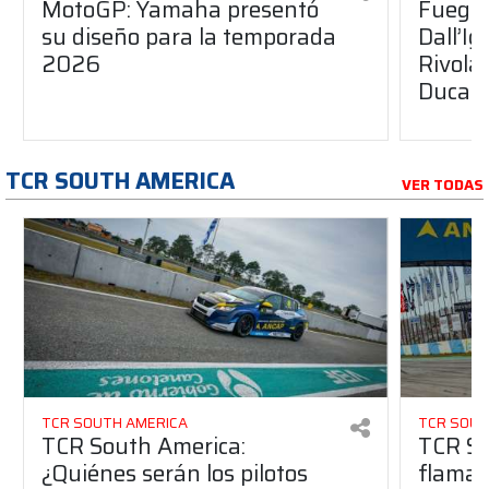
MotoGP: Yamaha presentó
Fuego 
su diseño para la temporada
Dall’I
2026
Rivola
Ducati
TCR SOUTH AMERICA
VER TODAS
TCR SOUTH AMERICA
TCR SOUT
TCR South America:
TCR So
¿Quiénes serán los pilotos
flaman