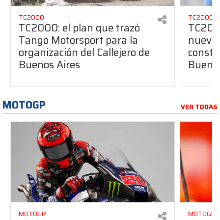
TC2000
TC2000
TC2000: el plan que trazó
TC2000
Tango Motorsport para la
nuevos
organización del Callejero de
constru
Buenos Aires
Buenos
MOTOGP
VER TODAS
MOTOGP
MOTOGP