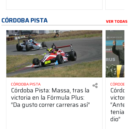
CÓRDOBA PISTA
VER TODAS
CÓRDOBA PISTA
CÓRDOBA 
Córdoba Pista: Massa, tras la
Córdob
victoria en la Fórmula Plus:
victor
“Da gusto correr carreras así”
“Antes
teníam
dio”