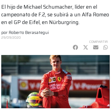
El hijo de Michael Schumacher, líder en el
campeonato de F.2, se subirá a un Alfa Romeo
en el GP de Eifel, en Nürburgring.
por
Roberto Berasategui
29/09/2020
COMPARTIR
Facebook
Twitter
mail
Wh