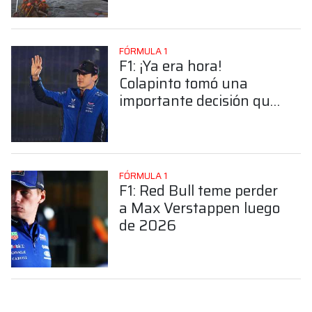
McLaren y Aston Martin
FÓRMULA 1
F1: ¡Ya era hora!
Colapinto tomó una
importante decisión que
sus fanáticos esperaron
durante años
FÓRMULA 1
F1: Red Bull teme perder
a Max Verstappen luego
de 2026