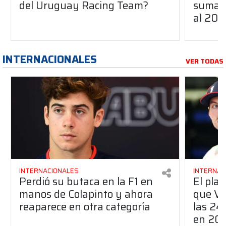
del Uruguay Racing Team?
suma a
al 20
INTERNACIONALES
VER TODAS
INTERNACIONALES
INTERNAC
Perdió su butaca en la F1 en
El pla
manos de Colapinto y ahora
que Ve
reaparece en otra categoría
las 24
en 20