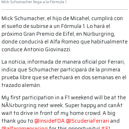
Mick Schumacher llega a la Fórmula 1
Mick Schumacher, el hijo de Micahel, cumplirá con
el sueño de subirse a un Fórmula 1. Lo hará el
próximo Gran Premio de Eifel, en Nürburgring,
donde conducirá el Alfa Romeo que habitualmente
conduce Antonio Giovinazzi.
La noticia, informada de manera oficial por Ferrari,
indica que Schumacher participará de la primera
prueba libre que se efectuará en dos semanas en el
trazado alemán.
My first participation in a F1 weekend will be at the
NÃ¼rburgring next week. Super happy and canÀt
wait to drive in front of my home crowd. A big
thank you to
@insideFDA
@ScuderiaFerrari
and
@alfaromeoracing
for this opportunity!
#F1