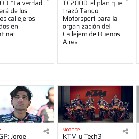
0: “La verdad
TC2000: el plan que
erá de los
trazó Tango
es callejeros
Motorsport para la
dos en
organización del
tina”
Callejero de Buenos
Aires
P
MOTOGP
P: Jorge
KTM y Tech3