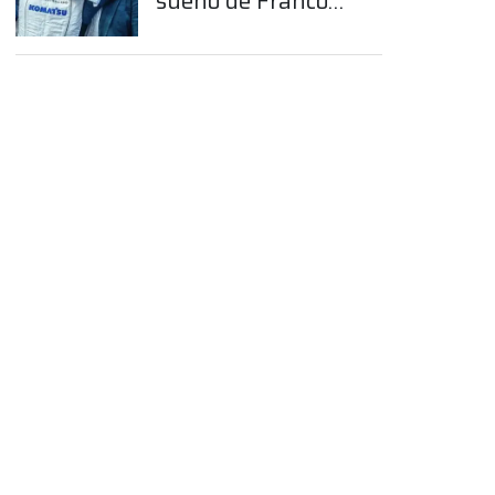
sueño de Franco
Colapinto en la
Fórmula 1
App