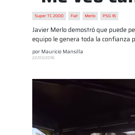
Super TC 2000
Fiat
Merlo
PSG 16
Javier Merlo demostró que puede pel
equipo le genera toda la confianza p
por
Mauricio Mansilla
22/03/2016