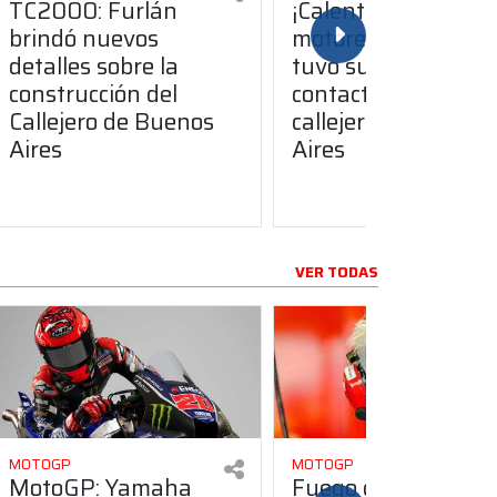
TC2000: Furlán
¡Calentando
brindó nuevos
motores! El TC200
detalles sobre la
tuvo su primer
construcción del
contacto con el
Callejero de Buenos
callejero de Buenos
Aires
Aires
VER TODAS
MOTOGP
MOTOGP
MotoGP: Yamaha
Fuego cruzado en