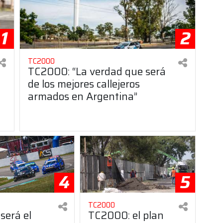
1
2
TC2000
TC2000: “La verdad que será
de los mejores callejeros
armados en Argentina”
4
5
TC2000
será el
TC2000: el plan