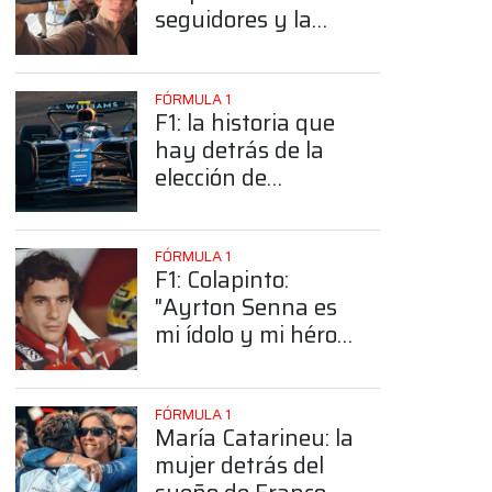
seguidores y la
sorprendente
posición de
Colapinto
FÓRMULA 1
F1: la historia que
hay detrás de la
elección de
Colapinto del
número 43
FÓRMULA 1
F1: Colapinto:
"Ayrton Senna es
mi ídolo y mi héroe
más grande"
FÓRMULA 1
María Catarineu: la
mujer detrás del