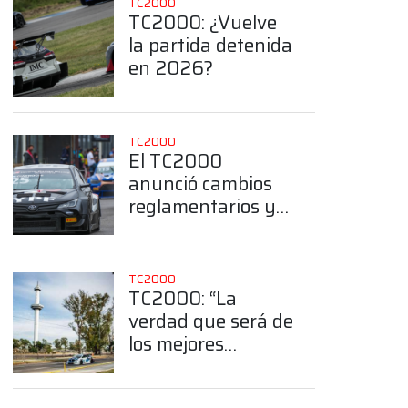
TC2000
TC2000: ¿Vuelve
la partida detenida
en 2026?
TC2000
El TC2000
anunció cambios
reglamentarios y
App
deportivos para el
2026
TC2000
TC2000: “La
verdad que será de
los mejores
callejeros armados
en Argentina”