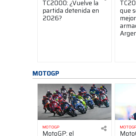
TC2000: ¿Vuelve la
TC200
partida detenida en
que s
2026?
mejor
arma
Argen
MOTOGP
MOTOGP
MOTOG
MotoGP: el
MotoG