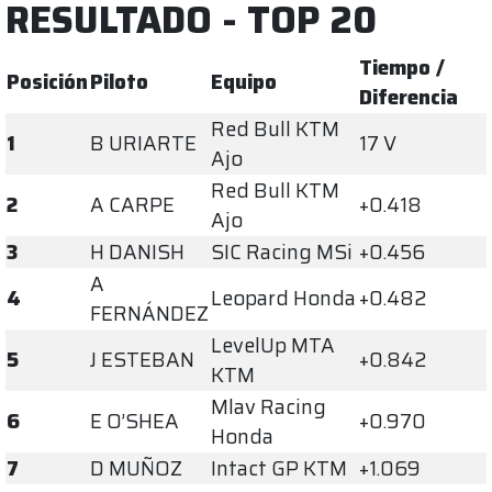
RESULTADO - TOP 20
Tiempo /
Posición
Piloto
Equipo
Diferencia
Red Bull KTM
1
B URIARTE
17 V
Ajo
Red Bull KTM
2
A CARPE
+0.418
Ajo
3
H DANISH
SIC Racing MSi
+0.456
A
4
Leopard Honda
+0.482
FERNÁNDEZ
LevelUp MTA
5
J ESTEBAN
+0.842
KTM
Mlav Racing
6
E O’SHEA
+0.970
Honda
7
D MUÑOZ
Intact GP KTM
+1.069