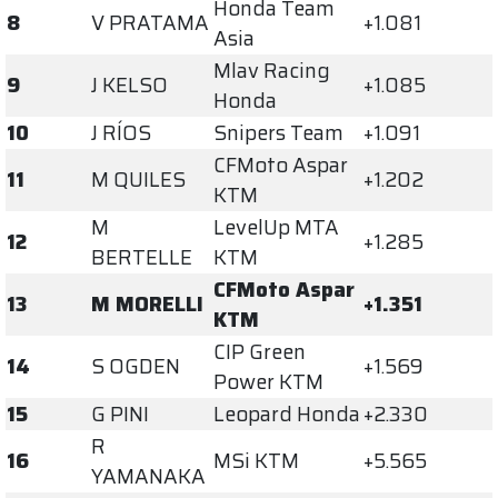
Honda Team
8
V PRATAMA
+1.081
Asia
Mlav Racing
9
J KELSO
+1.085
Honda
10
J RÍOS
Snipers Team
+1.091
CFMoto Aspar
11
M QUILES
+1.202
KTM
M
LevelUp MTA
12
+1.285
BERTELLE
KTM
CFMoto Aspar
13
M MORELLI
+1.351
KTM
CIP Green
14
S OGDEN
+1.569
Power KTM
15
G PINI
Leopard Honda
+2.330
R
16
MSi KTM
+5.565
YAMANAKA