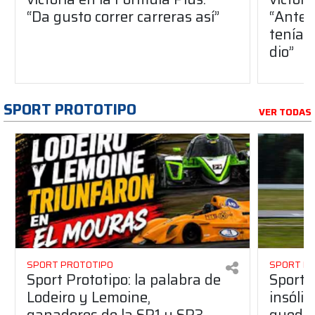
“Da gusto correr carreras así”
“Antes
teníam
dio”
SPORT PROTOTIPO
VER TODAS
SPORT PROTOTIPO
SPORT P
Sport Prototipo: la palabra de
Sport 
Lodeiro y Lemoine,
insólit
ganadores de la SP1 y SP3
quedó 