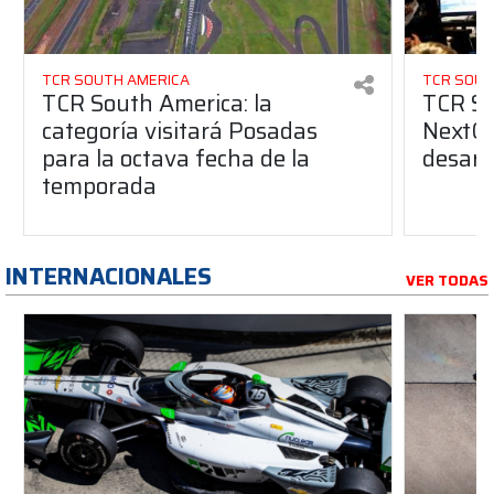
TCR SOUTH AMERICA
TCR SOUT
TCR South America: la
TCR So
categoría visitará Posadas
NextGe
para la octava fecha de la
desarro
temporada
INTERNACIONALES
VER TODAS