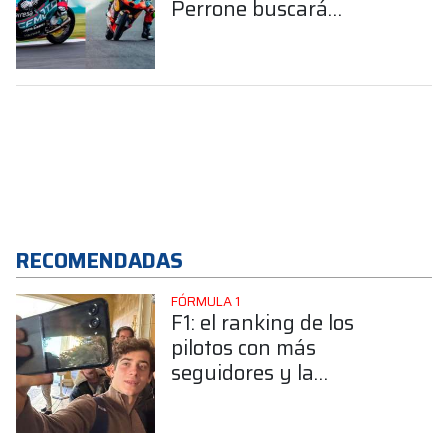
Perrone buscará
avanzar desde el fondo
en Mugello
RECOMENDADAS
FÓRMULA 1
F1: el ranking de los
pilotos con más
seguidores y la
sorprendente posición de
Colapinto