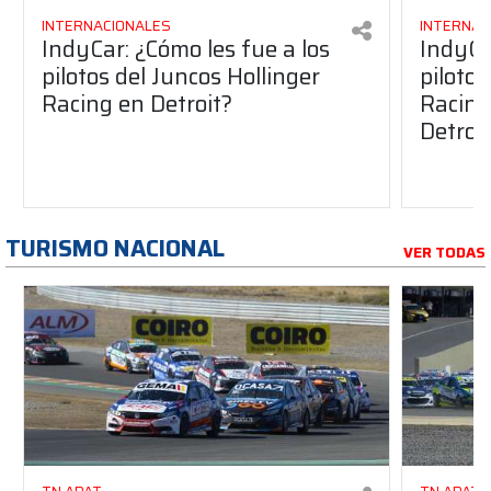
INTERNACIONALES
INTERNAC
IndyCar: ¿Cómo les fue a los
IndyCa
pilotos del Juncos Hollinger
pilotos
Racing en Detroit?
Racing 
Detroi
TURISMO NACIONAL
VER TODAS