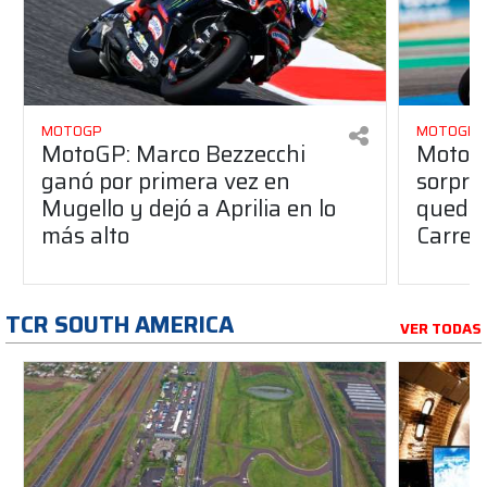
MOTOGP
MOTOGP
MotoGP: Marco Bezzecchi
MotoG
ganó por primera vez en
sorpre
Mugello y dejó a Aprilia en lo
quedó 
más alto
Carrer
TCR SOUTH AMERICA
VER TODAS