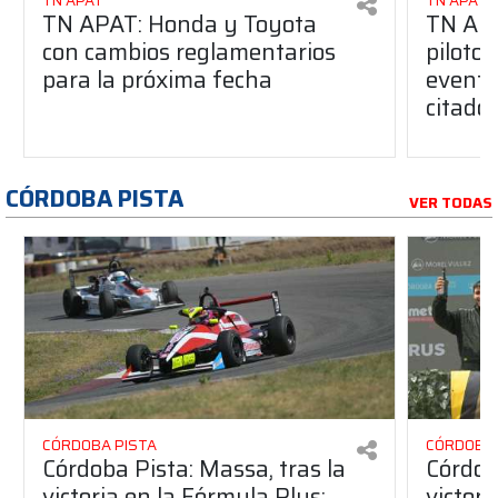
TN APAT
TN APAT
TN APAT: Honda y Toyota
TN APA
con cambios reglamentarios
piloto 
para la próxima fecha
evento
citado
CÓRDOBA PISTA
VER TODAS
CÓRDOBA PISTA
CÓRDOBA 
Córdoba Pista: Massa, tras la
Córdob
victoria en la Fórmula Plus:
victor