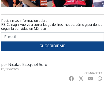
Recibir mas informacion sobre
F3: Colnaghi vuelve a correr luego de tres meses: cómo y por dónde
seguir la actividad en Mónaco
SUSCRIBIRME
por
Nicolás Ezequiel Soto
01/06/2026
COMPARTIR
Facebook
Twitter
mail
Wh