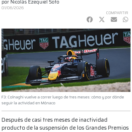
por
Nicolás Ezequiel Soto
01/06/2026
COMPARTIR
Facebook
Twitter
mail
Wh
F3: Colnaghi vuelve a correr luego de tres meses: cómo y por dónde
seguir la actividad en Mónaco
Después de casi tres meses de inactividad
producto de la suspensión de los Grandes Premios