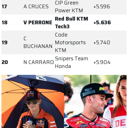
CIP Green
17
A CRUCES
+5.596
Power KTM
Red Bull KTM
18
V PERRONE
+5.636
Tech3
Code
C
19
Motorsports
+5.740
BUCHANAN
KTM
Snipers Team
20
N CARRARO
+5.904
Honda