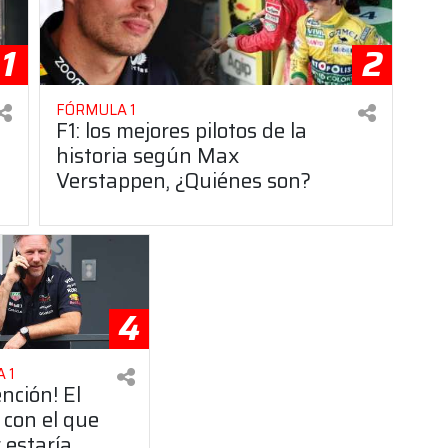
1
2
FÓRMULA 1
F1: los mejores pilotos de la
historia según Max
Verstappen, ¿Quiénes son?
4
 1
ención! El
 con el que
 estaría