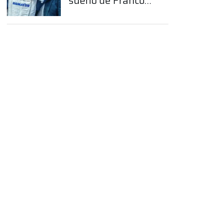
sueño de Franco
Colapinto en la
Fórmula 1