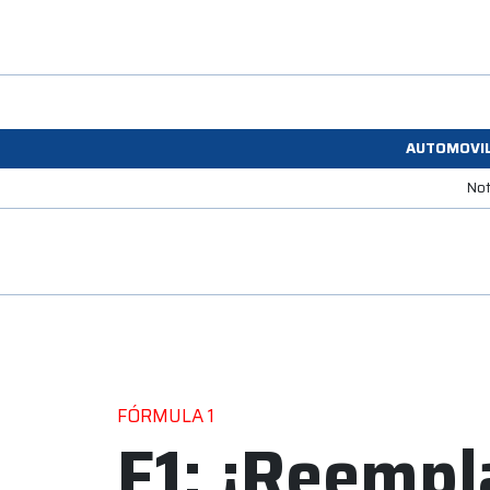
AUTOMOVI
Not
FÓRMULA 1
F1: ¡Reempl