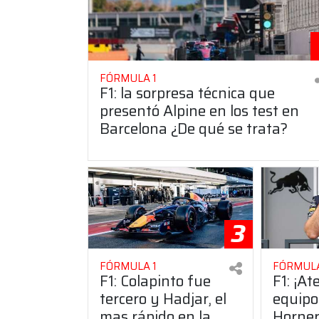
FÓRMULA 1
F1: la sorpresa técnica que
presentó Alpine en los test en
Barcelona ¿De qué se trata?
3
FÓRMULA 1
FÓRMULA
F1: Colapinto fue
F1: ¡At
tercero y Hadjar, el
equipo
mas rápido en la
Horner