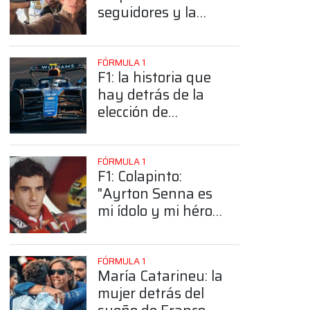
seguidores y la
sorprendente
posición de
Colapinto
FÓRMULA 1
F1: la historia que
hay detrás de la
elección de
Colapinto del
número 43
FÓRMULA 1
F1: Colapinto:
"Ayrton Senna es
mi ídolo y mi héroe
más grande"
FÓRMULA 1
María Catarineu: la
mujer detrás del