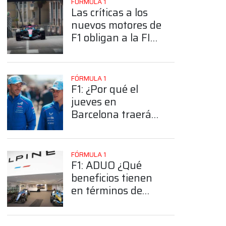
FÓRMULA 1
Las críticas a los
nuevos motores de
F1 obligan a la FIA
a reaccionar para
2027 ¿Que
cambiará?
FÓRMULA 1
F1: ¿Por qué el
jueves en
Barcelona traerá
muchísimas
novedades para
Alpine?
FÓRMULA 1
F1: ADUO ¿Qué
beneficios tienen
en términos de
eficiencia y
rendimiento?