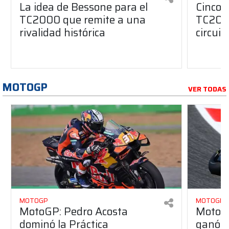
La idea de Bessone para el
Cinco 
TC2000 que remite a una
TC2000
rivalidad histórica
circuit
MOTOGP
VER TODAS
MOTOGP
MOTOGP
MotoGP: Pedro Acosta
MotoGP
dominó la Práctica
ganó p