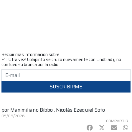
Recibir mas informacion sobre
F1: ¡Otra vez! Colapinto se cruzó nuevamente con Lindblad y no
contuvo su bronca por la radio
SUSCRIBIRME
por
Maximiliano Bibbo
,
Nicolás Ezequiel Soto
05/06/2026
COMPARTIR
Facebook
Twitter
mail
Wh