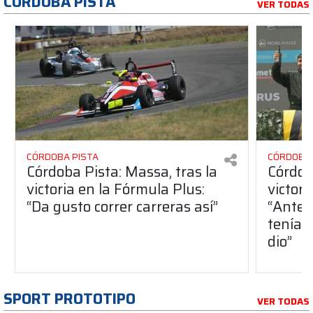
CÓRDOBA PISTA
VER TODAS
CÓRDOBA PISTA
CÓRDOBA 
Córdoba Pista: Massa, tras la
Córdob
victoria en la Fórmula Plus:
victor
“Da gusto correr carreras así”
“Antes
teníam
dio”
SPORT PROTOTIPO
VER TODAS