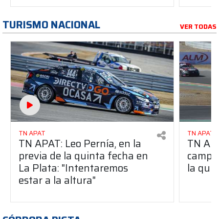
TURISMO NACIONAL
VER TODAS
TN APAT
TN APAT
TN APAT: Leo Pernía, en la
TN APAT
previa de la quinta fecha en
campeo
La Plata: "Intentaremos
la qui
estar a la altura"