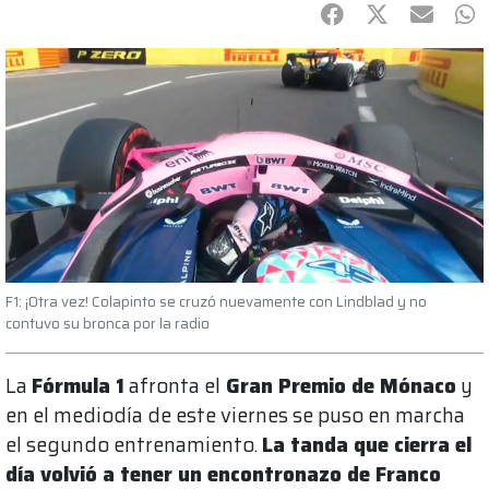
Facebook
Twitter
mail
Wh
F1: ¡Otra vez! Colapinto se cruzó nuevamente con Lindblad y no
contuvo su bronca por la radio
La
Fórmula 1
afronta el
Gran Premio de Mónaco
y
en el mediodía de este viernes se puso en marcha
el segundo entrenamiento.
La tanda que cierra el
día volvió a tener un encontronazo de Franco