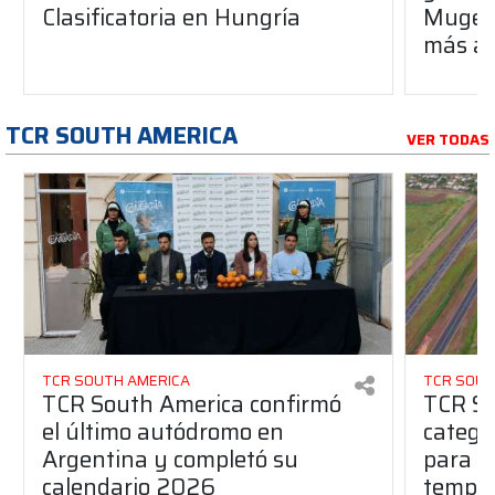
Clasificatoria en Hungría
Mugello
más al
TCR SOUTH AMERICA
VER TODAS
TCR SOUTH AMERICA
TCR SOUT
TCR South America confirmó
TCR So
el último autódromo en
catego
Argentina y completó su
para l
calendario 2026
tempo