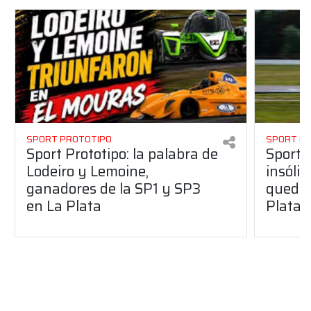
SPORT PROTOTIPO
SPORT P
Sport Prototipo: la palabra de
Sport 
Lodeiro y Lemoine,
insólit
ganadores de la SP1 y SP3
quedó 
en La Plata
Plata