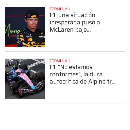
FÓRMULA 1
F1: una situación
inesperada puso a
McLaren bajo
observación en Mónaco
FÓRMULA 1
F1: "No estamos
conformes", la dura
autocrítica de Alpine tras
un viernes complejo en
Mónaco