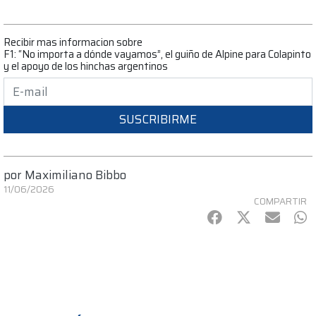
Recibir mas informacion sobre
F1: “No importa a dónde vayamos”, el guiño de Alpine para Colapinto
y el apoyo de los hinchas argentinos
SUSCRIBIRME
por
Maximiliano Bibbo
11/06/2026
COMPARTIR
Facebook
Twitter
mail
Wh