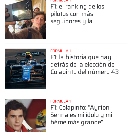
FÓRMULA 1
F1: el ranking de los
pilotos con más
seguidores y la
sorprendente posición de
Colapinto
FÓRMULA 1
F1: la historia que hay
detrás de la elección de
Colapinto del número 43
FÓRMULA 1
F1: Colapinto: "Ayrton
Senna es mi ídolo y mi
héroe más grande"