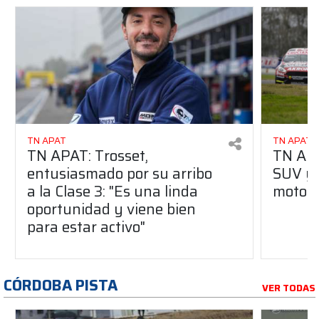
TN APAT
TN APAT
TN APAT: Trosset,
TN APA
entusiasmado por su arribo
SUV y 
a la Clase 3: "Es una linda
motor
oportunidad y viene bien
para estar activo"
CÓRDOBA PISTA
VER TODAS