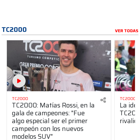
TC2000
VER TODAS
TC2000
TC2000
TC2000: Matías Rossi, en la
La ide
gala de campeones: "Fue
TC2000
algo especial ser el primer
rivalid
campeón con los nuevos
modelos SUV"