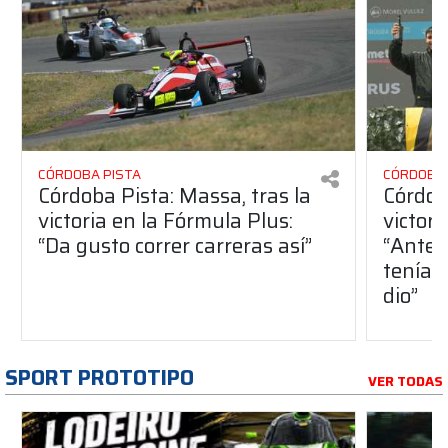
CÓRDOBA PISTA
CÓRDOBA 
Córdoba Pista: Massa, tras la
Córdob
victoria en la Fórmula Plus:
victor
“Da gusto correr carreras así”
“Antes
teníam
dio”
SPORT PROTOTIPO
VER TODAS