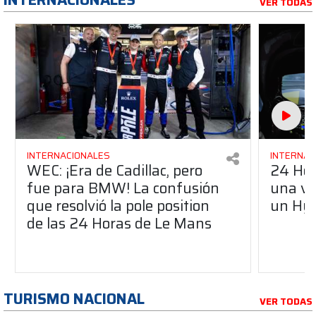
VER TODAS
INTERNACIONALES
INTERNAC
WEC: ¡Era de Cadillac, pero
24 Hor
fue para BMW! La confusión
una vu
que resolvió la pole position
un Hy
de las 24 Horas de Le Mans
TURISMO NACIONAL
VER TODAS