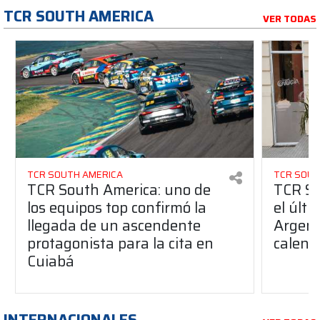
TCR SOUTH AMERICA
VER TODAS
TCR SOUTH AMERICA
TCR SOUT
TCR South America: uno de
TCR So
los equipos top confirmó la
el últ
llegada de un ascendente
Argent
protagonista para la cita en
calend
Cuiabá
INTERNACIONALES