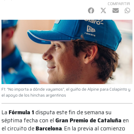
COMPARTIR
Facebook
Twitter
mail
Wh
F1: “No importa a dónde vayamos”, el guiño de Alpine para Colapinto y
el apoyo de los hinchas argentinos
La
Fórmula 1
disputa este fin de semana su
séptima fecha con el
Gran Premio de Cataluña
en
el circuito de
Barcelona
. En la previa al comienzo