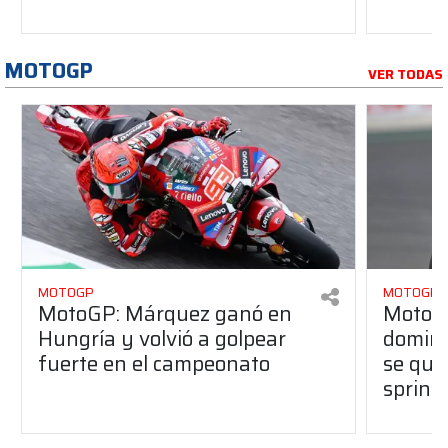
MOTOGP
VER TODAS
MOTOGP
MOTOGP
MotoGP: Márquez ganó en
MotoG
Hungría y volvió a golpear
dominó
fuerte en el campeonato
se que
sprint