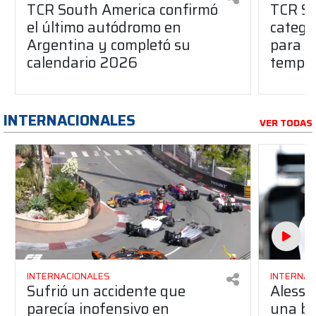
TCR South America confirmó
TCR So
el último autódromo en
catego
Argentina y completó su
para l
calendario 2026
tempo
INTERNACIONALES
VER TODAS
INTERNACIONALES
INTERNAC
Sufrió un accidente que
Alessa
parecía inofensivo en
una b