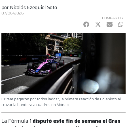
por
Nicolás Ezequiel Soto
07/06/2026
COMPARTIR
Facebook
Twitter
mail
Wh
F1: "Me pegaron por todos lados", la primera reacción de Colapinto al
cruzar la bandera a cuadros en Mónaco
La Fórmula 1
disputó este fin de semana el Gran