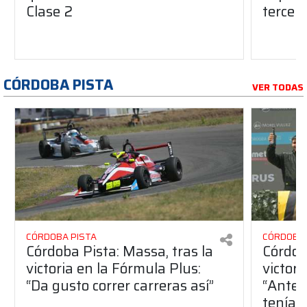
Clase 2
tercera
CÓRDOBA PISTA
VER TODAS
CÓRDOBA PISTA
CÓRDOBA 
Córdoba Pista: Massa, tras la
Córdob
victoria en la Fórmula Plus:
victor
“Da gusto correr carreras así”
“Antes
teníam