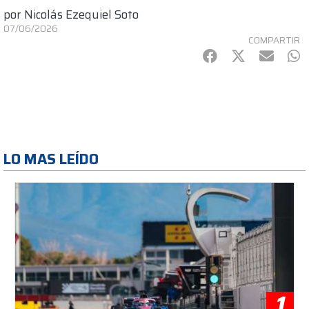
por
Nicolás Ezequiel Soto
07/06/2026
COMPARTIR
Facebook
Twitter
mail
Wh
LO MAS LEÍDO
1