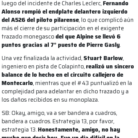
luego del incidente de Charles Leclerc,
Fernando
Alonso rompió el endplate delantero izquierdo
del A526 del piloto pilarense
, lo que complicó aún
más el cierre de su participación en el exigente
trazado monegasco
del que Alpine se llevó 6
puntos gracias al 7° puesto de Pierre Gasly
.
Una vez finalizada la actividad,
Stuart Barlow
,
ingeniero en pista de Colapinto,
realizó un sincero
balance de lo hecho en el circuito callejero de
Montecarlo
, mientras que el #43 puntualizó en la
complejidad para adelantar en dicho trazado y a
los daños recibidos en su monoplaza.
SB: Okay, amigo, va a ser bandera a cuadros,
bandera a cuadros. Estrategia 13, por favor,
estrategia 13.
Honestamente, amigo, no hay
mucho que decir hoy. Fue un día difícil en la