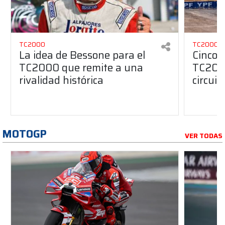
TC2000
TC2000
La idea de Bessone para el
Cinco 
TC2000 que remite a una
TC2000
rivalidad histórica
circuit
MOTOGP
VER TODAS