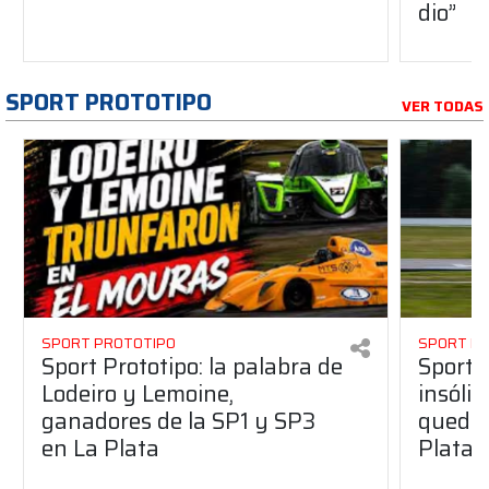
dio”
SPORT PROTOTIPO
VER TODAS
SPORT PROTOTIPO
SPORT P
Sport Prototipo: la palabra de
Sport 
Lodeiro y Lemoine,
insólit
ganadores de la SP1 y SP3
quedó 
en La Plata
Plata