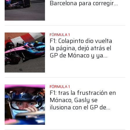
Barcelona para corregir
uno de los problemas del
A526
FÓRMULA 1
F1: Colapinto dio vuelta
la página, dejó atrás el
GP de Mónaco y ya
piensa en Barcelona:
"Trabajamos para volver
más fuertes"
FÓRMULA 1
F1: tras la frustración en
Mónaco, Gasly se
ilusiona con el GP de
Barcelona: "Podemos
volver a estar adelante"