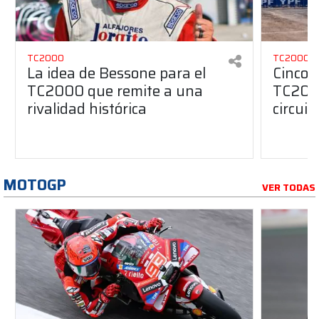
TC2000
TC2000
La idea de Bessone para el
Cinco 
TC2000 que remite a una
TC2000
rivalidad histórica
circuit
MOTOGP
VER TODAS