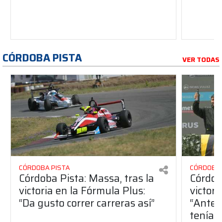
CÓRDOBA PISTA
VER TODAS
CÓRDOBA PISTA
CÓRDOBA 
Córdoba Pista: Massa, tras la
Córdob
victoria en la Fórmula Plus:
victor
“Da gusto correr carreras así”
“Antes
teníam