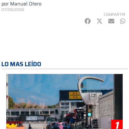
por
Manuel Otero
07/06/2026
COMPARTIR
Facebook
Twitter
mail
Wh
LO MAS LEÍDO
1