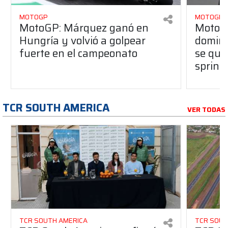
MOTOGP
MOTOGP
MotoGP: Márquez ganó en
MotoG
Hungría y volvió a golpear
dominó
fuerte en el campeonato
se que
sprint
TCR SOUTH AMERICA
VER TODAS
TCR SOUTH AMERICA
TCR SOUT