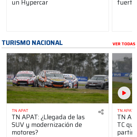
un Hypercar
fuertes
TURISMO NACIONAL
VER TODAS
TN APAT
TN APAT
TN APAT: ¿Llegada de las
TN APA
SUV y modernización de
TC que 
motores?
partir 