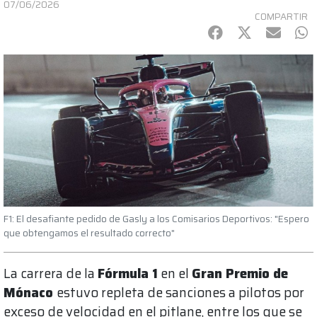
07/06/2026
COMPARTIR
Facebook
Twitter
mail
Wh
F1: El desafiante pedido de Gasly a los Comisarios Deportivos: "Espero
que obtengamos el resultado correcto"
La carrera de la
Fórmula 1
en el
Gran Premio de
Mónaco
estuvo repleta de sanciones a pilotos por
exceso de velocidad en el pitlane, entre los que se