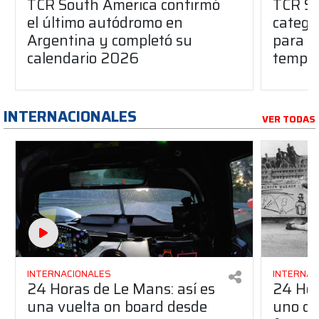
TCR South America confirmó
TCR So
el último autódromo en
catego
Argentina y completó su
para l
calendario 2026
tempo
INTERNACIONALES
VER TODAS
INTERNACIONALES
INTERNAC
24 Horas de Le Mans: así es
24 Hor
una vuelta on board desde
uno de