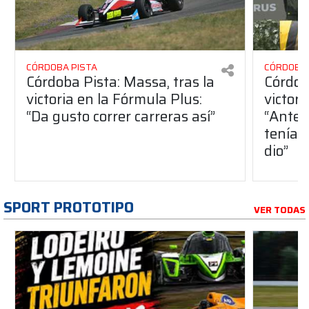
CÓRDOBA PISTA
CÓRDOBA 
Córdoba Pista: Massa, tras la
Córdob
victoria en la Fórmula Plus:
victor
“Da gusto correr carreras así”
“Antes
teníam
dio”
SPORT PROTOTIPO
VER TODAS