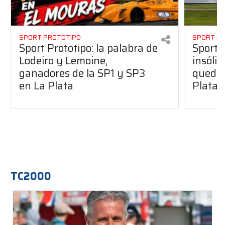
SPORT PROTOTIPO
SPORT P
Sport Prototipo: la palabra de
Sport 
Lodeiro y Lemoine,
insólit
ganadores de la SP1 y SP3
quedó 
en La Plata
Plata
TC2000