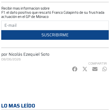
Recibir mas informacion sobre
F1: el dato positivo que rescató Franco Colapinto de su frustrada
actuación en el GP de Mónaco
SUSCRIBIRME
por
Nicolás Ezequiel Soto
08/06/2026
COMPARTIR
Facebook
Twitter
mail
Wh
LO MAS LEÍDO