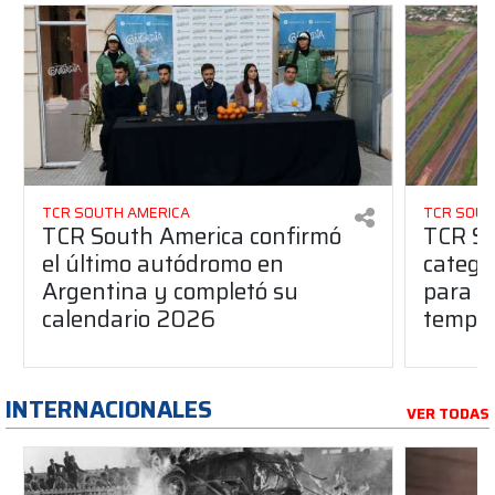
TCR SOUTH AMERICA
TCR SOUT
TCR South America confirmó
TCR So
el último autódromo en
catego
Argentina y completó su
para l
calendario 2026
tempo
INTERNACIONALES
VER TODAS