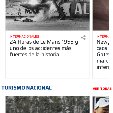
INTERNACIONALES
INTERNAC
24 Horas de Le Mans 1955 y
Newgar
uno de los accidentes más
caos y
fuertes de la historia
Gatewa
marcada
interr
TURISMO NACIONAL
VER TODAS