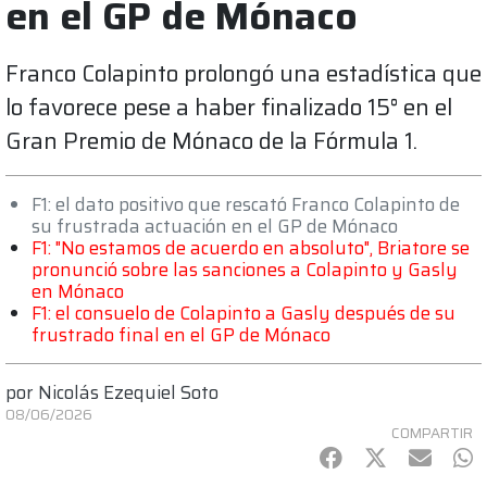
en el GP de Mónaco
Franco Colapinto prolongó una estadística que
lo favorece pese a haber finalizado 15° en el
Gran Premio de Mónaco de la Fórmula 1.
F1: el dato positivo que rescató Franco Colapinto de
su frustrada actuación en el GP de Mónaco
F1: "No estamos de acuerdo en absoluto", Briatore se
pronunció sobre las sanciones a Colapinto y Gasly
en Mónaco
F1: el consuelo de Colapinto a Gasly después de su
frustrado final en el GP de Mónaco
por
Nicolás Ezequiel Soto
08/06/2026
COMPARTIR
Facebook
Twitter
mail
Wh