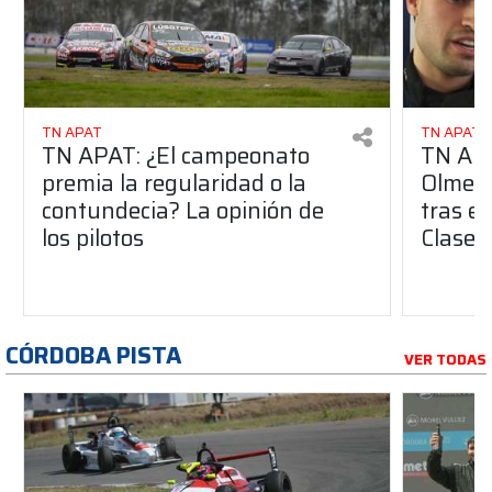
TN APAT
TN APAT
TN APAT: ¿El campeonato
TN APA
premia la regularidad o la
Olmedo
contundecia? La opinión de
tras el
los pilotos
Clase 
CÓRDOBA PISTA
VER TODAS