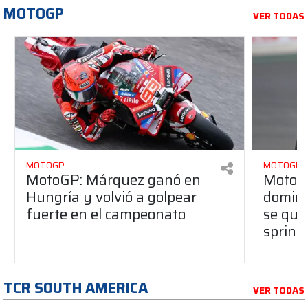
MOTOGP
VER TODAS
MOTOGP
MOTOGP
MotoGP: Márquez ganó en
MotoG
Hungría y volvió a golpear
dominó
fuerte en el campeonato
se que
sprint
TCR SOUTH AMERICA
VER TODAS