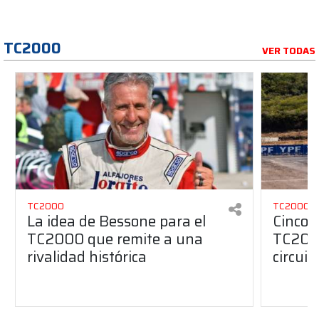
TC2000
VER TODAS
TC2000
TC2000
La idea de Bessone para el
Cinco 
TC2000 que remite a una
TC2000
rivalidad histórica
circuit