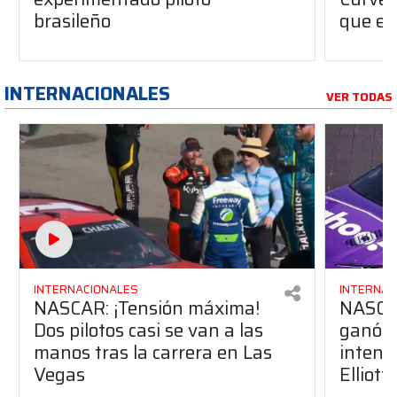
brasileño
que es
INTERNACIONALES
VER TODAS
INTERNACIONALES
INTERNAC
NASCAR: ¡Tensión máxima!
NASCA
Dos pilotos casi se van a las
ganó e
manos tras la carrera en Las
intens
Vegas
Elliott