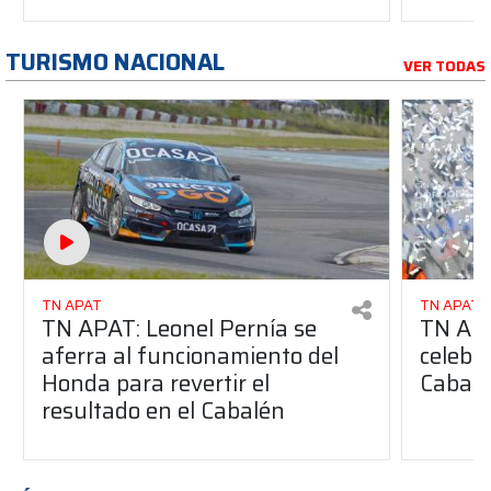
TURISMO NACIONAL
VER TODAS
TN APAT
TN APAT
TN APAT: Leonel Pernía se
TN APA
aferra al funcionamiento del
celebró
Honda para revertir el
Cabalé
resultado en el Cabalén