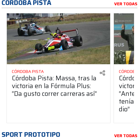
CÓRDOBA PISTA
VER TODAS
CÓRDOBA PISTA
CÓRDOBA 
Córdoba Pista: Massa, tras la
Córdob
victoria en la Fórmula Plus:
victor
“Da gusto correr carreras así”
“Antes
teníam
dio”
SPORT PROTOTIPO
VER TODAS