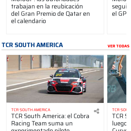
trabajan en la reubicación
seguir
del Gran Premio de Qatar en
el GP d
el calendario
TCR SOUTH AMERICA
VER TODAS
TCR SOUTH AMERICA
TCR SOUT
TCR South America: el Cobra
TCR So
Racing Team suma un
luego 
experimentado piloto
Curvel