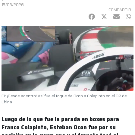
15/03/2026
COMPARTIR
Facebook
Twitter
mail
Wh
F1: ¡Desde adentro! Así fue el toque de Ocon a Colapinto en el GP de
China
Luego de lo que fue la parada en boxes para
Franco Colapinto, Esteban Ocon fue por su