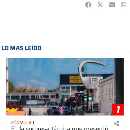
Facebook
Twitter
mail
Wh
LO MAS LEÍDO
1
FÓRMULA 1
F1: la sorpresa técnica que presentó