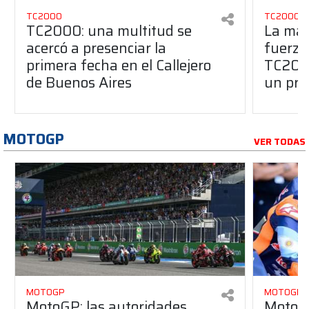
TC2000
TC2000
TC2000: una multitud se
La mar
acercó a presenciar la
fuerza
primera fecha en el Callejero
TC2000
de Buenos Aires
un pro
MOTOGP
VER TODAS
MOTOGP
MOTOGP
MotoGP: las autoridades
Moto3: