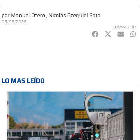
por
Manuel Otero
,
Nicolás Ezequiel Soto
06/06/2026
COMPARTIR
Facebook
Twitter
mail
Wh
LO MAS LEÍDO