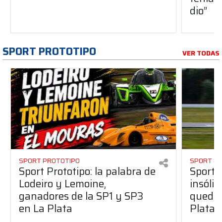
dio”
SPORT PROTOTIPO
VER TODAS
SPORT PROTOTIPO
SPORT P
Sport Prototipo: la palabra de
Sport 
Lodeiro y Lemoine,
insólit
ganadores de la SP1 y SP3
quedó 
en La Plata
Plata