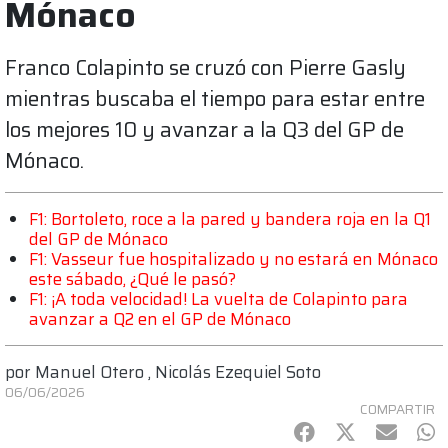
Mónaco
Franco Colapinto se cruzó con Pierre Gasly
mientras buscaba el tiempo para estar entre
los mejores 10 y avanzar a la Q3 del GP de
Mónaco.
F1: Bortoleto, roce a la pared y bandera roja en la Q1
del GP de Mónaco
F1: Vasseur fue hospitalizado y no estará en Mónaco
este sábado, ¿Qué le pasó?
F1: ¡A toda velocidad! La vuelta de Colapinto para
avanzar a Q2 en el GP de Mónaco
por
Manuel Otero
,
Nicolás Ezequiel Soto
06/06/2026
COMPARTIR
Facebook
Twitter
mail
Wh