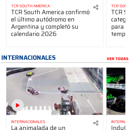
TCR SOUTH AMERICA
TCR SOUT
TCR South America confirmó
TCR So
el último autódromo en
catego
Argentina y completó su
para l
calendario 2026
tempo
INTERNACIONALES
VER TODAS
INTERNACIONALES
INTERNAC
La animalada de un
IndyCa