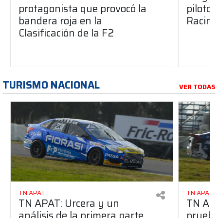
protagonista que provocó la
pilotos
bandera roja en la
Racing
Clasificación de la F2
TURISMO NACIONAL
VER TODAS
TN APAT
TN APAT
TN APAT: Urcera y un
TN APA
análisis de la primera parte
prueba