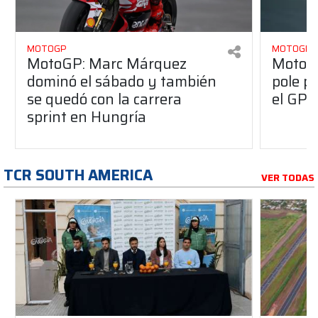
MOTOGP
MOTOGP
MotoGP: Marc Márquez
MotoGP
dominó el sábado y también
pole p
se quedó con la carrera
el GP 
sprint en Hungría
TCR SOUTH AMERICA
VER TODAS