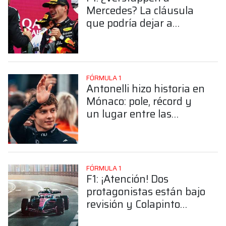
Mercedes? La cláusula
que podría dejar a
Russell sin su asiento
FÓRMULA 1
Antonelli hizo historia en
Mónaco: pole, récord y
un lugar entre las
leyendas de la Fórmula 1
FÓRMULA 1
F1: ¡Atención! Dos
protagonistas están bajo
revisión y Colapinto
podría ganar posiciones