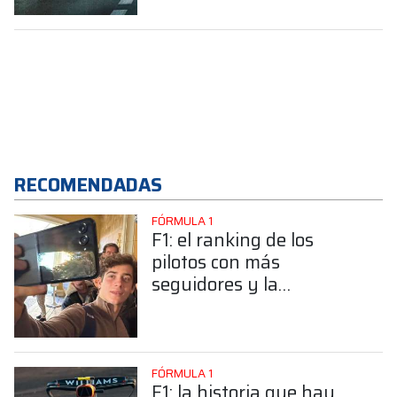
de cara al GP de Mónaco
RECOMENDADAS
FÓRMULA 1
F1: el ranking de los
pilotos con más
seguidores y la
sorprendente posición de
Colapinto
FÓRMULA 1
F1: la historia que hay