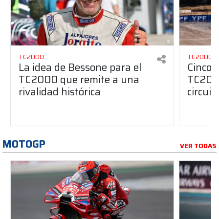
TC2000
TC2000
La idea de Bessone para el
Cinco 
TC2000 que remite a una
TC2000
rivalidad histórica
circuit
MOTOGP
VER TODAS