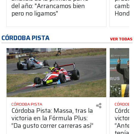
del año: "Arrancamos bien
cambio
pero no ligamos"
Honda
CÓRDOBA PISTA
VER TODAS
CÓRDOBA PISTA
CÓRDOBA 
Córdoba Pista: Massa, tras la
Córdob
victoria en la Fórmula Plus:
victor
“Da gusto correr carreras así”
“Antes
teníam