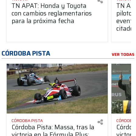
TN APAT: Honda y Toyota
TN APA
con cambios reglamentarios
piloto 
para la próxima fecha
evento
citado
CÓRDOBA PISTA
VER TODAS
CÓRDOBA PISTA
CÓRDOBA 
Córdoba Pista: Massa, tras la
Córdob
victoria en la Fórmula Plus:
victor