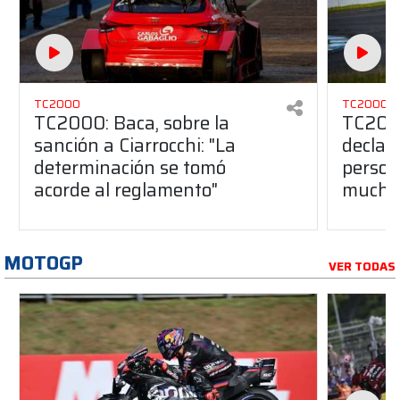
TC2000
TC2000
TC2000: Baca, sobre la
TC2000
sanción a Ciarrocchi: "La
declar
determinación se tomó
person
acorde al reglamento"
muchí
MOTOGP
VER TODAS