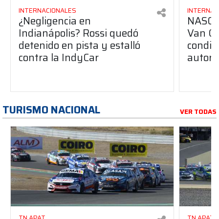
INTERNACIONALES
INTERNAC
¿Negligencia en
NASCAR
Indianápolis? Rossi quedó
Van Gi
detenido en pista y estalló
condic
contra la IndyCar
autori
TURISMO NACIONAL
VER TODAS
TN APAT
TN APAT