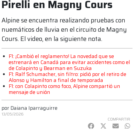
Pirelli en Magny Cours
Alpine se encuentra realizando pruebas con
nuemáticos de lluvia en el circuito de Magny
Cours. El video, en la siguiente nota.
F1: ¡Cambió el reglamento! La novedad que se
estrenará en Canadá para evitar accidentes como el
de Colapinto y Bearman en Suzuka
F1: Ralf Schumacher, sin filtro: pidió por el retiro de
Alonso y Hamilton a final de temporada
F1: con Colapinto como foco, Alpine compartió un
mensaje de unión
por
Daiana Iparraguirre
13/05/2026
COMPARTIR
Facebook
Twitter
mail
Wh