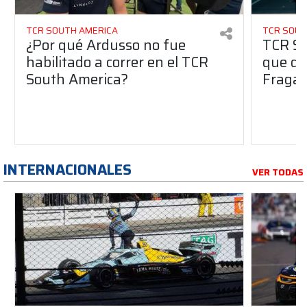
TCR SOUTH AMERICA
TCR SOUT
¿Por qué Ardusso no fue
TCR So
habilitado a correr en el TCR
que dej
South America?
Fraga 
INTERNACIONALES
VER TODAS