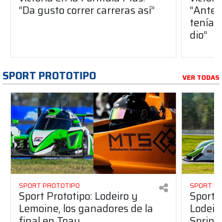
“Da gusto correr carreras así”
“Antes
teníam
dio”
SPORT PROTOTIPO
VER TODAS
SPORT PROTOTIPO
SPORT P
Sport Prototipo: Lodeiro y
Sport 
Lemoine, los ganadores de la
Lodeir
final en Toay
Sprint