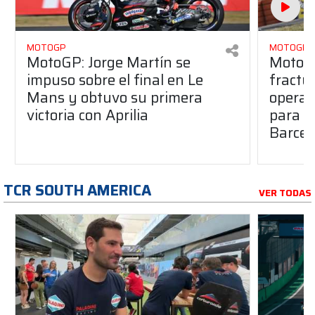
MOTOGP
MOTOGP
MotoGP: Jorge Martín se
MotoG
impuso sobre el final en Le
fractur
Mans y obtuvo su primera
operad
victoria con Aprilia
para e
Barcel
TCR SOUTH AMERICA
VER TODAS