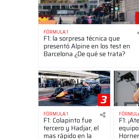
FÓRMULA 1
F1: la sorpresa técnica que
presentó Alpine en los test en
Barcelona ¿De qué se trata?
3
FÓRMULA 1
FÓRMULA
F1: Colapinto fue
F1: ¡At
tercero y Hadjar, el
equipo
mas rápido en la
Horner