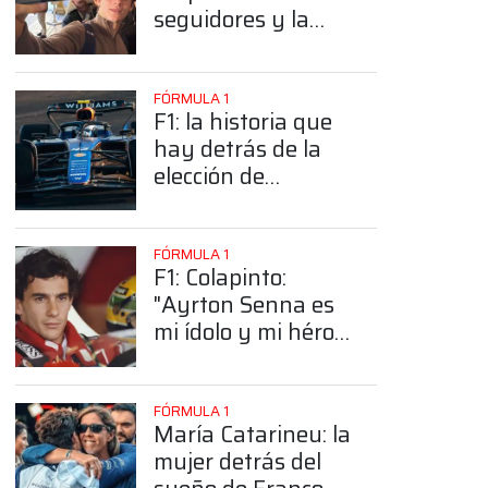
seguidores y la
sorprendente
posición de
Colapinto
FÓRMULA 1
F1: la historia que
hay detrás de la
elección de
Colapinto del
número 43
FÓRMULA 1
F1: Colapinto:
"Ayrton Senna es
mi ídolo y mi héroe
más grande"
FÓRMULA 1
María Catarineu: la
mujer detrás del