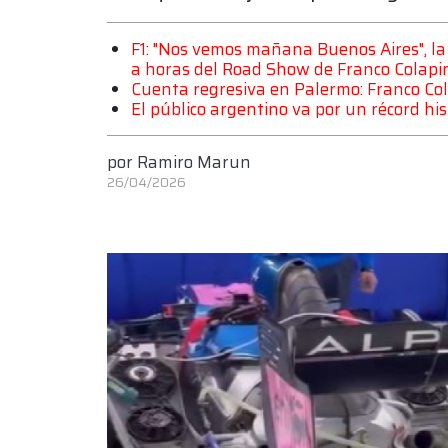
F1: "Nos vemos mañana Buenos Aires", la 
a horas del Road Show de Franco Colapi
Cuenta regresiva en Palermo: Franco Col
El público argentino va por un récord hi
por
Ramiro Marun
26/04/2026