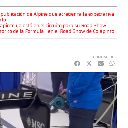
publicación de Alpine que acrecienta la expectativa
nto
apinto ya está en el circuito para su Road Show
stórico de la Fórmula 1 en el Road Show de Colapinto
COMPARTIR
Facebook
Twitter
mail
Whats