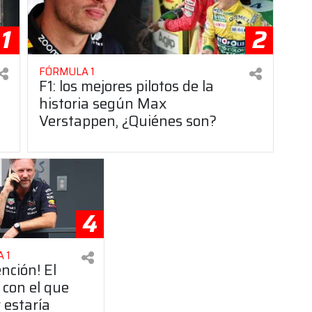
1
2
FÓRMULA 1
F1: los mejores pilotos de la
historia según Max
Verstappen, ¿Quiénes son?
4
 1
ención! El
 con el que
 estaría