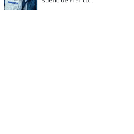
sueño de Franco
Colapinto en la
Fórmula 1