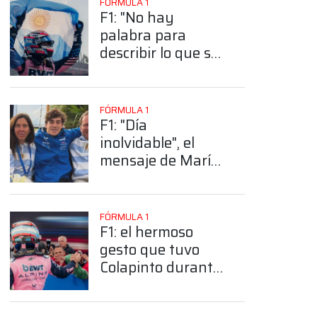
FÓRMULA 1
F1: "No hay
palabra para
describir lo que se
siente", la frase
con la que Bullet
resumió el
FÓRMULA 1
histórico Road
F1: "Día
Show de Colapinto
inolvidable", el
mensaje de María
Catarineu luego
del Road Show de
Franco Colapinto
FÓRMULA 1
en Buenos Aires
F1: el hermoso
gesto que tuvo
Colapinto durante
el Road Show que
se hizo viral en las