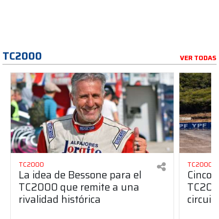
TC2000
VER TODAS
TC2000
TC2000
La idea de Bessone para el
Cinco 
TC2000 que remite a una
TC2000
rivalidad histórica
circuit