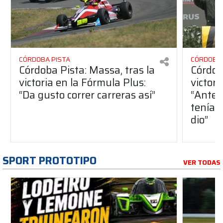
CÓRDOBA PISTA
CÓRDOBA 
Córdoba Pista: Massa, tras la
Córdob
victoria en la Fórmula Plus:
victor
“Da gusto correr carreras así”
“Antes
teníam
dio”
SPORT PROTOTIPO
VER TODAS