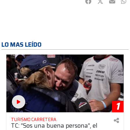
Facebook
Twitter
mail
Wh
LO MAS LEÍDO
1
TURISMO CARRETERA
TC: “Sos una buena persona”, el