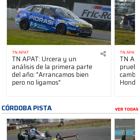
TN APAT
TN APAT
TN APAT: Urcera y un
TN APA
análisis de la primera parte
prueba
del año: "Arrancamos bien
cambio
pero no ligamos"
Honda
CÓRDOBA PISTA
VER TODAS