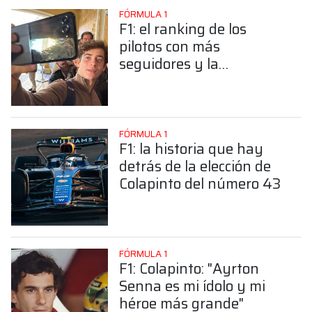
FÓRMULA 1
F1: el ranking de los
pilotos con más
seguidores y la
sorprendente posición de
Colapinto
FÓRMULA 1
F1: la historia que hay
detrás de la elección de
Colapinto del número 43
FÓRMULA 1
F1: Colapinto: "Ayrton
Senna es mi ídolo y mi
héroe más grande"