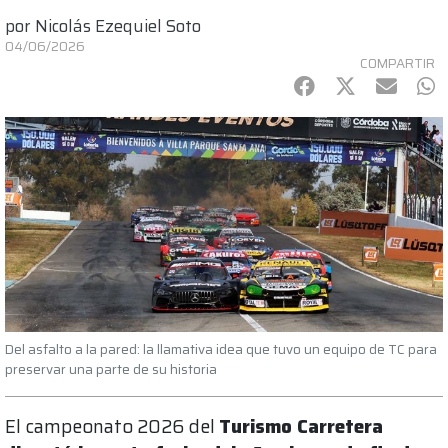
por
Nicolás Ezequiel Soto
04/06/2026
COMPARTIR
Facebook
Twitter
mail
Wh
Del asfalto a la pared: la llamativa idea que tuvo un equipo de TC para
preservar una parte de su historia
El campeonato 2026 del
Turismo Carretera