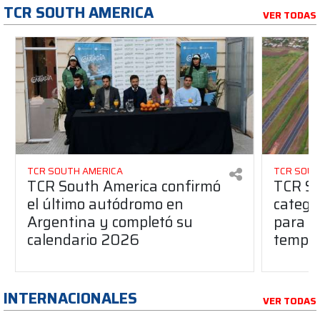
TCR SOUTH AMERICA
VER TODAS
TCR SOUTH AMERICA
TCR SOUT
TCR South America confirmó
TCR So
el último autódromo en
catego
Argentina y completó su
para l
calendario 2026
tempo
INTERNACIONALES
VER TODAS