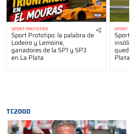
SPORT PROTOTIPO
SPORT P
Sport Prototipo: la palabra de
Sport 
Lodeiro y Lemoine,
insólit
ganadores de la SP1 y SP3
quedó 
en La Plata
Plata
TC2000