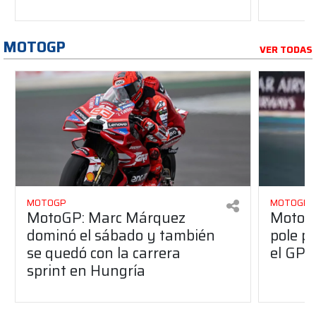
MOTOGP
VER TODAS
MOTOGP
MOTOGP
MotoGP: Marc Márquez
MotoGP
dominó el sábado y también
pole p
se quedó con la carrera
el GP 
sprint en Hungría