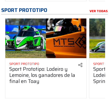
SPORT PROTOTIPO
VER TODAS
SPORT PROTOTIPO
SPORT P
Sport Prototipo: Lodeiro y
Sport 
Lemoine, los ganadores de la
Lodeir
final en Toay
Sprint