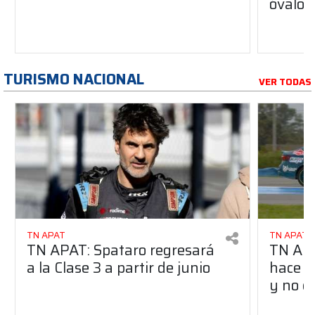
óvalo 
TURISMO NACIONAL
VER TODAS
TN APAT
TN APAT
TN APAT: Spataro regresará
TN APA
a la Clase 3 a partir de junio
hace u
y no c