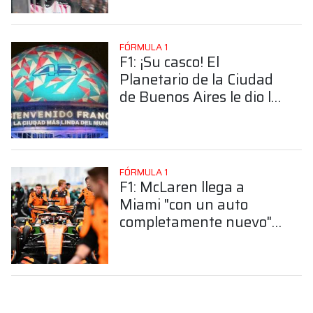
en marcha
FÓRMULA 1
F1: ¡Su casco! El
Planetario de la Ciudad
de Buenos Aires le dio la
bienvenida a Franco
Colapinto
FÓRMULA 1
F1: McLaren llega a
Miami "con un auto
completamente nuevo"
para revertir el mal inicio
en 2026