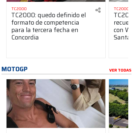
TC2000
TC2000
TC2000: quedo definido el
TC2000
formato de competencia
recuer
para la tercera fecha en
con We
Concordia
Santa 
MOTOGP
VER TODAS