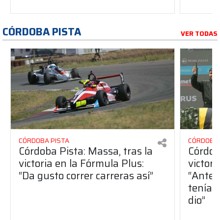
CÓRDOBA PISTA
VER TODAS
CÓRDOBA PISTA
CÓRDOBA 
Córdoba Pista: Massa, tras la
Córdob
victoria en la Fórmula Plus:
victor
“Da gusto correr carreras así”
“Antes
teníam
dio”