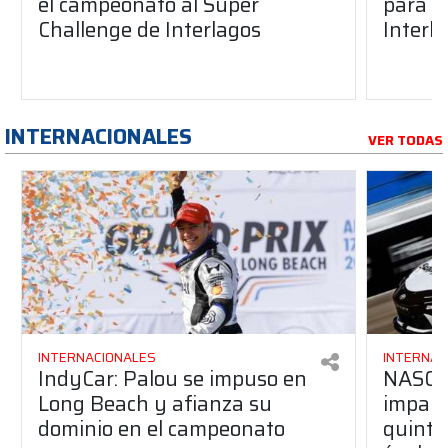
el campeonato al Súper
para e
Challenge de Interlagos
Interl
INTERNACIONALES
VER TODAS
INTERNACIONALES
INTERNAC
IndyCar: Palou se impuso en
NASCA
Long Beach y afianza su
impara
dominio en el campeonato
quinta 