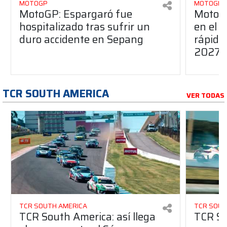
MOTOGP
MOTOGP
MotoGP: Espargaró fue
MotoGP
hospitalizado tras sufrir un
en el G
duro accidente en Sepang
rápido
2027
TCR SOUTH AMERICA
VER TODAS
TCR SOUTH AMERICA
TCR SOUT
TCR South America: así llega
TCR So